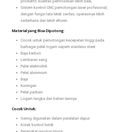
produktif, kualitas pemrosesan lebih baik;
Sistem kontrol CNC pemotongan laser profesional,
dengan fungsi tata letak cerdas, operasinya lebih
sederhana dan lebih efisien.
Material yang Bisa Dipotong:
Cocok untuk pemotongan kecepatan tinggi pada
berbagai pelat logam seperti stainless steel
Baja karbon
Lembaran seng
Pelat elektrolitik
Pelat aluminium
Baja
Kuningan
Pelat paduan
Logam langka dan bahan lainnya
Cocok Untuk:
Sering digunakan dalam peralatan dapur
Kotak kontrol listrik
Perangkat resolusi tinggi