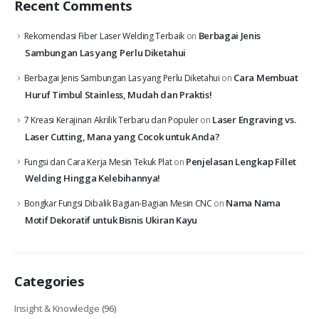
Recent Comments
Berbagai Jenis
Rekomendasi Fiber Laser Welding Terbaik
on
Sambungan Las yang Perlu Diketahui
Cara Membuat
Berbagai Jenis Sambungan Las yang Perlu Diketahui
on
Huruf Timbul Stainless, Mudah dan Praktis!
Laser Engraving vs.
7 Kreasi Kerajinan Akrilik Terbaru dan Populer
on
Laser Cutting, Mana yang Cocok untuk Anda?
Penjelasan Lengkap Fillet
Fungsi dan Cara Kerja Mesin Tekuk Plat
on
Welding Hingga Kelebihannya!
Nama Nama
Bongkar Fungsi Dibalik Bagian-Bagian Mesin CNC
on
Motif Dekoratif untuk Bisnis Ukiran Kayu
Categories
Insight & Knowledge
(96)