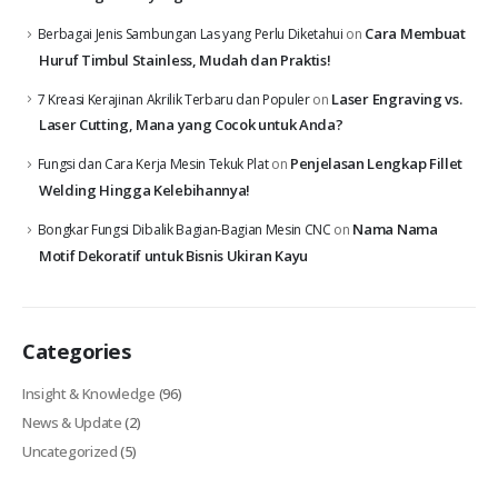
Cara Membuat
Berbagai Jenis Sambungan Las yang Perlu Diketahui
on
Huruf Timbul Stainless, Mudah dan Praktis!
Laser Engraving vs.
7 Kreasi Kerajinan Akrilik Terbaru dan Populer
on
Laser Cutting, Mana yang Cocok untuk Anda?
Penjelasan Lengkap Fillet
Fungsi dan Cara Kerja Mesin Tekuk Plat
on
Welding Hingga Kelebihannya!
Nama Nama
Bongkar Fungsi Dibalik Bagian-Bagian Mesin CNC
on
Motif Dekoratif untuk Bisnis Ukiran Kayu
Categories
Insight & Knowledge
(96)
News & Update
(2)
Uncategorized
(5)