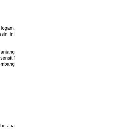
 logam,
sin ini
Panjang
ensitif
lombang
eberapa