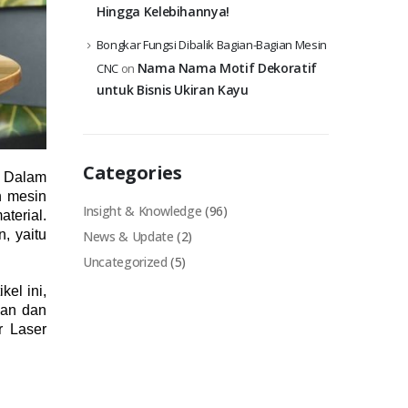
Hingga Kelebihannya!
Bongkar Fungsi Dibalik Bagian-Bagian Mesin
Nama Nama Motif Dekoratif
CNC
on
untuk Bisnis Ukiran Kayu
Categories
. Dalam
n mesin
Insight & Knowledge
(96)
terial.
, yaitu
News & Update
(2)
Uncategorized
(5)
kel ini,
han dan
r Laser