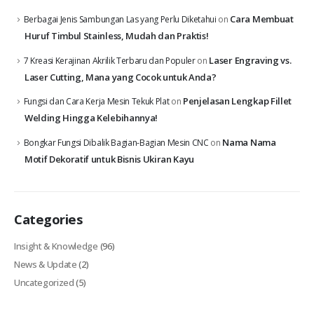
Cara Membuat
Berbagai Jenis Sambungan Las yang Perlu Diketahui
on
Huruf Timbul Stainless, Mudah dan Praktis!
Laser Engraving vs.
7 Kreasi Kerajinan Akrilik Terbaru dan Populer
on
Laser Cutting, Mana yang Cocok untuk Anda?
Penjelasan Lengkap Fillet
Fungsi dan Cara Kerja Mesin Tekuk Plat
on
Welding Hingga Kelebihannya!
Nama Nama
Bongkar Fungsi Dibalik Bagian-Bagian Mesin CNC
on
Motif Dekoratif untuk Bisnis Ukiran Kayu
Categories
Insight & Knowledge
(96)
News & Update
(2)
Uncategorized
(5)